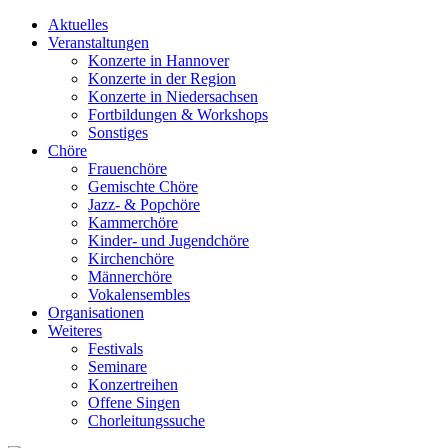
Aktuelles
Veranstaltungen
Konzerte in Hannover
Konzerte in der Region
Konzerte in Niedersachsen
Fortbildungen & Workshops
Sonstiges
Chöre
Frauenchöre
Gemischte Chöre
Jazz- & Popchöre
Kammerchöre
Kinder- und Jugendchöre
Kirchenchöre
Männerchöre
Vokalensembles
Organisationen
Weiteres
Festivals
Seminare
Konzertreihen
Offene Singen
Chorleitungssuche