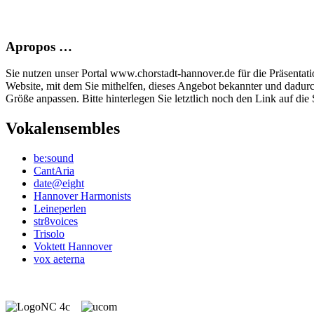
Apropos …
Sie nutzen unser Portal www.chorstadt-hannover.de für die Präsentatio
Website, mit dem Sie mithelfen, dieses Angebot bekannter und dadur
Größe anpassen. Bitte hinterlegen Sie letztlich noch den Link auf die S
Vokalensembles
be:sound
CantAria
date@eight
Hannover Harmonists
Leineperlen
str8voices
Trisolo
Voktett Hannover
vox aeterna