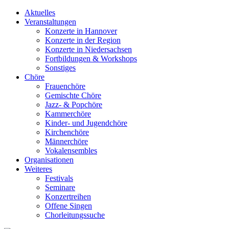
Aktuelles
Veranstaltungen
Konzerte in Hannover
Konzerte in der Region
Konzerte in Niedersachsen
Fortbildungen & Workshops
Sonstiges
Chöre
Frauenchöre
Gemischte Chöre
Jazz- & Popchöre
Kammerchöre
Kinder- und Jugendchöre
Kirchenchöre
Männerchöre
Vokalensembles
Organisationen
Weiteres
Festivals
Seminare
Konzertreihen
Offene Singen
Chorleitungssuche