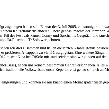
lgt zugetragen haben soll: Es war der 3. Juli 2005, ein sonniger und 
bei einem Kaltgetränk die anderen Chöre genoss, machte der Jazzchor
en Teil des Festivals kamen Conny und Sascha ins Gespräch und tausch
appella-Ensemble TriSolo war geboren.
aßen wir drei zusammen und ließen die letzten 6 Jahre Revue passieren u
u probieren. A-cappella zu viert! Gesagt getan. Eine weitere Sängeri
12 mischt Nina bei TriSolo mit, und seitdem sind wir zu viert auf den 
(Tenor/Bass), haben uns keinem bestimmten Genre verschrieben. Alles
rlich-traditionelle Volksweisen, unser Repertoire ist genau so reich an
 eingesungen und konnten sie nur knapp einen Monat später frisch gepr