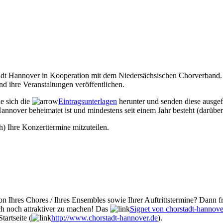
Stadt Hannover in Kooperation mit dem Niedersächsischen Chorverband. 
d ihre Veranstaltungen veröffentlichen.
ie sich die
Eintragsunterlagen
herunter und senden diese ausgef
annover beheimatet ist und mindestens seit einem Jahr besteht (darüber
h) Ihre Konzerttermine mitzuteilen.
n Ihres Chores / Ihres Ensembles sowie Ihrer Auftrittstermine? Dann fr
ch noch attraktiver zu machen! Das
Signet von chorstadt-hannove
tartseite (
http://www.chorstadt-hannover.de
).