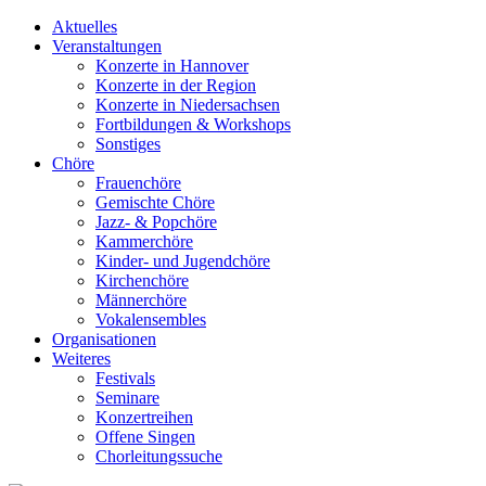
Aktuelles
Veranstaltungen
Konzerte in Hannover
Konzerte in der Region
Konzerte in Niedersachsen
Fortbildungen & Workshops
Sonstiges
Chöre
Frauenchöre
Gemischte Chöre
Jazz- & Popchöre
Kammerchöre
Kinder- und Jugendchöre
Kirchenchöre
Männerchöre
Vokalensembles
Organisationen
Weiteres
Festivals
Seminare
Konzertreihen
Offene Singen
Chorleitungssuche