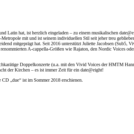
nd Latin hat, ist herzlich eingeladen – zu einem musikalischen date@
-Metropole mit und ist seinem individuellen Stil seit jeher treu gebli
idend mitgeprägt hat. Seit 2016 unterstützt Juliette Jacobsen (Sub5, V
al renommierten A-cappella-Größen wie Rajaton, den Nordic Voices ode
chkarätige Doppelkonzerte (u.a. mit den Vivid Voices der HMTM Hannov
t der Kirchen – es ist immer Zeit für ein date@eight!
lle CD „due“ ist im Sommer 2018 erschienen.