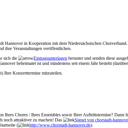
Stadt Hannover in Kooperation mit dem Niedersächsischen Chorverband. 
d ihre Veranstaltungen veröffentlichen.
ie sich die
Eintragsunterlagen
herunter und senden diese ausgef
annover beheimatet ist und mindestens seit einem Jahr besteht (darüber
h) Ihre Konzerttermine mitzuteilen.
n Ihres Chores / Ihres Ensembles sowie Ihrer Auftrittstermine? Dann fr
ch noch attraktiver zu machen! Das
Signet von chorstadt-hannove
tartseite (
http://www.chorstadt-hannover.de
).