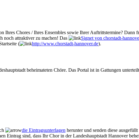
n Ihres Chores / Ihres Ensembles sowie Ihrer Auftrittstermine? Dann fr
ch noch attraktiver zu machen! Das
Signet von chorstadt-hannove
tartseite (
http://www.chorstadt-hannover.de
).
eshauptstadt beheimateten Chöre. Das Portal ist in Gattungen unterteilt
ich
die Eintragsunterlagen
herunter und senden diese ausgefüllt
nen Eintrag sind, dass Ihr Chor in der Landeshauptstadt Hannover beheim