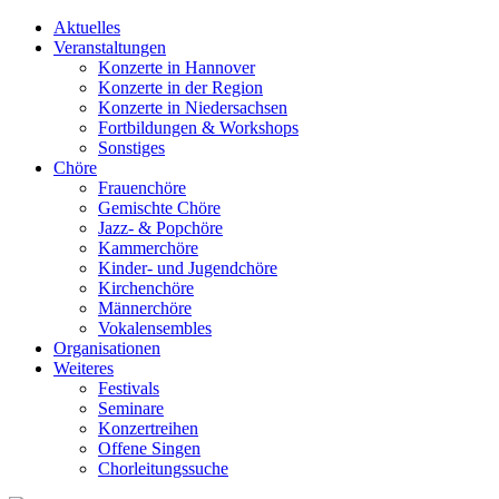
Aktuelles
Veranstaltungen
Konzerte in Hannover
Konzerte in der Region
Konzerte in Niedersachsen
Fortbildungen & Workshops
Sonstiges
Chöre
Frauenchöre
Gemischte Chöre
Jazz- & Popchöre
Kammerchöre
Kinder- und Jugendchöre
Kirchenchöre
Männerchöre
Vokalensembles
Organisationen
Weiteres
Festivals
Seminare
Konzertreihen
Offene Singen
Chorleitungssuche