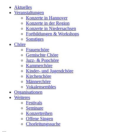
Aktuelles
Veranstaltungen
Konzerte in Hannover
Konzerte in der Region
Konzerte in Niedersachsen
Fortbildungen & Workshops
Sonstiges
Chöre
Frauenchöre
Gemischte Chöre
Jazz- & Popchöre
Kammerchöre
Kinder- und Jugendchöre
Kirchenchöre
Männerchöre
Vokalensembles
Organisationen
Weiteres
Festivals
Seminare
Konzertreihen
Offene Singen
Chorleitungssuche