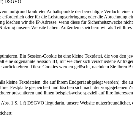
 1 f) DSGVO.
 wenn aufgrund konkreter Anhaltspunkte der berechtigte Verdacht einer
 erforderlich oder für die Leistungserbringung oder die Abrechnung ein
 löschen wir die IP-Adresse, wenn diese für Sicherheitszwecke nicht 
utzung unserer Website haben. Außerdem speichern wir als Teil Ihres 
mieren. Ein Session-Cookie ist eine kleine Textdatei, die von den jewe
nthält eine sogenannte Session-ID, mit welcher sich verschiedene Anfr
 zurückkehren. Diese Cookies werden gelöscht, nachdem Sie Ihren Brow
s kleine Textdateien, die auf Ihrem Endgerät abgelegt werden), die a
er Festplatte gespeichert und löschen sich nach der vorgegebenen Zeit
herer präsentieren und Ihnen beispielsweise speziell auf Ihre Interesse
Abs. 1 S. 1 f) DSGVO liegt darin, unsere Website nutzerfreundlicher, 
ichert: