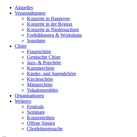
Aktuelles
Veranstaltungen
Konzerte in Hannover
Konzerte in der Region
Konzerte in Niedersachsen
Fortbildungen & Workshops
Sonstiges
Chöre
Frauenchöre
Gemischte Chöre
Jazz- & Popchöre
Kammerchöre
Kinder- und Jugendchöre
Kirchenchöre
Männerchöre
Vokalensembles
Organisationen
Weiteres
Festivals
Seminare
Konzertreihen
Offene Singen
Chorleitungssuche