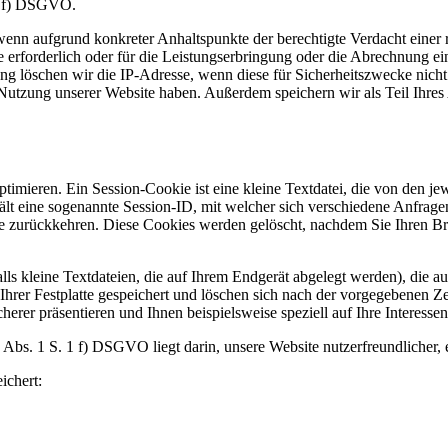
 1 f) DSGVO.
 wenn aufgrund konkreter Anhaltspunkte der berechtigte Verdacht einer
 erforderlich oder für die Leistungserbringung oder die Abrechnung ein
 löschen wir die IP-Adresse, wenn diese für Sicherheitszwecke nicht 
utzung unserer Website haben. Außerdem speichern wir als Teil Ihres 
mieren. Ein Session-Cookie ist eine kleine Textdatei, die von den jewe
nthält eine sogenannte Session-ID, mit welcher sich verschiedene Anfr
 zurückkehren. Diese Cookies werden gelöscht, nachdem Sie Ihren Brow
s kleine Textdateien, die auf Ihrem Endgerät abgelegt werden), die a
er Festplatte gespeichert und löschen sich nach der vorgegebenen Zeit
herer präsentieren und Ihnen beispielsweise speziell auf Ihre Interesse
Abs. 1 S. 1 f) DSGVO liegt darin, unsere Website nutzerfreundlicher, 
ichert: