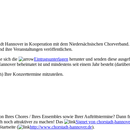
Stadt Hannover in Kooperation mit dem Niedersächsischen Chorverband. 
d ihre Veranstaltungen veröffentlichen.
ie sich die
Eintragsunterlagen
herunter und senden diese ausgef
annover beheimatet ist und mindestens seit einem Jahr besteht (darüber
h) Ihre Konzerttermine mitzuteilen.
n Ihres Chores / Ihres Ensembles sowie Ihrer Auftrittstermine? Dann fr
ch noch attraktiver zu machen! Das
Signet von chorstadt-hannove
tartseite (
http://www.chorstadt-hannover.de
).