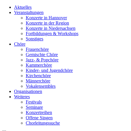
Aktuelles
Veranstaltungen
Konzerte in Hannover
Konzerte in der Region
Konzerte in Niedersachsen
Fortbildungen & Workshops
Sonstiges
Chöre
Frauenchöre
Gemischte Chöre
Jazz- & Popchöre
Kammerchöre
Kinder- und Jugendchöre
Kirchenchöre
Männerchöre
Vokalensembles
Organisationen
Weiteres
Festivals
Seminare
Konzertreihen
Offene Singen
Chorleitungssuche