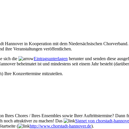
Stadt Hannover in Kooperation mit dem Niedersächsischen Chorverband. 
d ihre Veranstaltungen veröffentlichen.
ie sich die
Eintragsunterlagen
herunter und senden diese ausgef
annover beheimatet ist und mindestens seit einem Jahr besteht (darüber
h) Ihre Konzerttermine mitzuteilen.
n Ihres Chores / Ihres Ensembles sowie Ihrer Auftrittstermine? Dann fr
ch noch attraktiver zu machen! Das
Signet von chorstadt-hannove
tartseite (
http://www.chorstadt-hannover.de
).