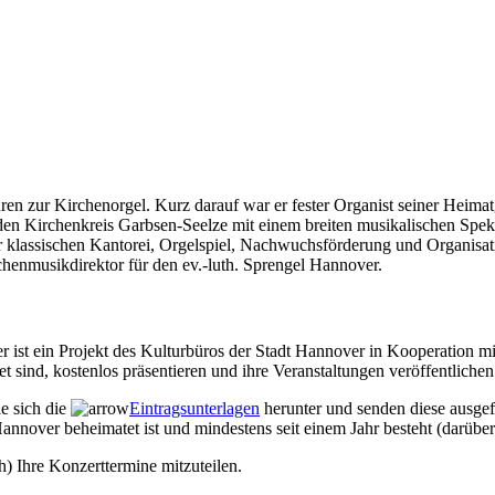
ren zur Kirchenorgel. Kurz darauf war er fester Organist seiner Hei
 den Kirchenkreis Garbsen-Seelze mit einem breiten musikalischen Spe
 klassischen Kantorei, Orgelspiel, Nachwuchsförderung und Organisatio
henmusikdirektor für den ev.-luth. Sprengel Hannover.
r ist ein Projekt des Kulturbüros der Stadt Hannover in Kooperation 
sind, kostenlos präsentieren und ihre Veranstaltungen veröffentlichen
ie sich die
Eintragsunterlagen
herunter und senden diese ausgef
annover beheimatet ist und mindestens seit einem Jahr besteht (darüber
h) Ihre Konzerttermine mitzuteilen.