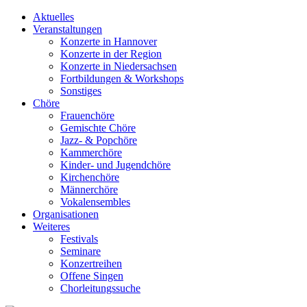
Aktuelles
Veranstaltungen
Konzerte in Hannover
Konzerte in der Region
Konzerte in Niedersachsen
Fortbildungen & Workshops
Sonstiges
Chöre
Frauenchöre
Gemischte Chöre
Jazz- & Popchöre
Kammerchöre
Kinder- und Jugendchöre
Kirchenchöre
Männerchöre
Vokalensembles
Organisationen
Weiteres
Festivals
Seminare
Konzertreihen
Offene Singen
Chorleitungssuche