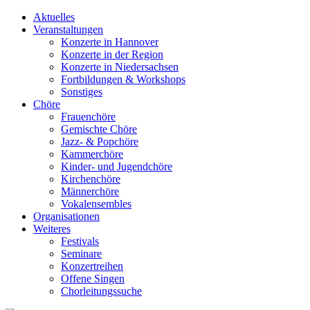
Aktuelles
Veranstaltungen
Konzerte in Hannover
Konzerte in der Region
Konzerte in Niedersachsen
Fortbildungen & Workshops
Sonstiges
Chöre
Frauenchöre
Gemischte Chöre
Jazz- & Popchöre
Kammerchöre
Kinder- und Jugendchöre
Kirchenchöre
Männerchöre
Vokalensembles
Organisationen
Weiteres
Festivals
Seminare
Konzertreihen
Offene Singen
Chorleitungssuche