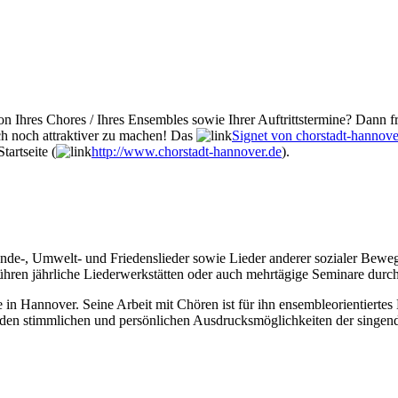
n Ihres Chores / Ihres Ensembles sowie Ihrer Auftrittstermine? Dann fr
ch noch attraktiver zu machen! Das
Signet von chorstadt-hannove
tartseite (
http://www.chorstadt-hannover.de
).
e-, Umwelt- und Friedenslieder sowie Lieder anderer sozialer Bewegun
hren jährliche Liederwerkstätten oder auch mehrtägige Seminare durch
e in Hannover. Seine Arbeit mit Chören ist für ihn ensembleorientiertes
den stimmlichen und persönlichen Ausdrucksmöglichkeiten der singende